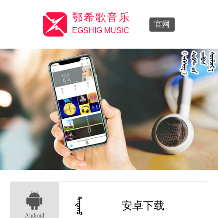
鄂希歌音乐

官网
EGSHIG MUSIC


安卓下载
Android